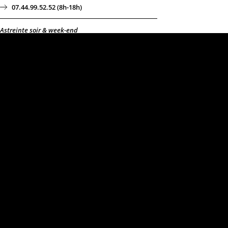
07.44.99.52.52 (8h-18h)
Astreinte soir & week-end
07.82.52.30.82
Lien support
pour tous les clients
ayant un contrat d’hébergement
& de tma
©Keole & Gazoline – Création de ce site par nous-
même :)
Mentions légales
|
Site map
|
Politique de cookies
|
Déclaration de confidentialité