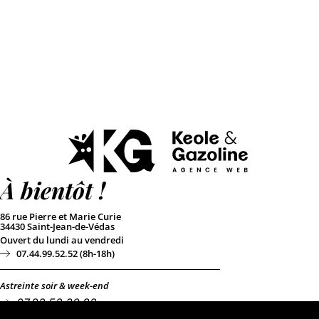
À bientôt !
86 rue Pierre et Marie Curie
34430 Saint-Jean-de-Védas
Ouvert du lundi au vendredi
07.44.99.52.52 (8h-18h)
Astreinte soir & week-end
07.82.52.30.82