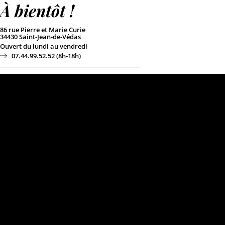
À bientôt !
86 rue Pierre et Marie Curie
34430 Saint-Jean-de-Védas
Ouvert du lundi au vendredi
07.44.99.52.52 (8h-18h)
Astreinte soir & week-end
07.82.52.30.82
Lien support
pour tous les clients
ayant un contrat d’hébergement
& de tma
©Keole & Gazoline – Création de ce site par nous-
même :)
Mentions légales
|
Site map
|
Politique de cookies
|
Déclaration de confidentialité