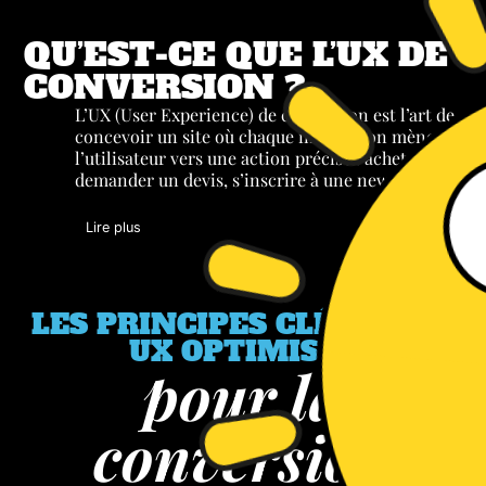
QU’EST-CE QUE L’UX DE
CONVERSION ?
L’UX (User Experience) de conversion est l’art de
concevoir un site où chaque interaction mène
l’utilisateur vers une action précise : acheter,
demander un devis, s’inscrire à une newsletter…
Lire plus
LES PRINCIPES CLÉS D’UNE
UX OPTIMISÉE
pour la
conversion