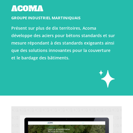
ACOMA
GROUPE INDUSTRIEL MARTINIQUAIS
Présent sur plus de dix territoires, Acoma
développe des aciers pour bétons standards et sur
mesure répondant à des standards exigeants ainsi
que des solutions innovantes pour la couverture
et le bardage des bâtiments.