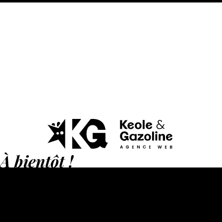
À bientôt !
86 rue Pierre et Marie Curie
34430 Saint-Jean-de-Védas
Ouvert du lundi au vendredi
07.44.99.52.52 (8h-18h)