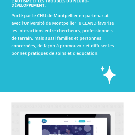
L’AUTISME ET LES TROUBLES DU NEURO-
DÉVELOPPEMENT.
Porté par le CHU de Montpellier en partenariat
avec l’Université de Montpellier le CEAND favorise
les interactions entre chercheurs, professionnels
de terrain, mais aussi familles et personnes
concernées, de façon à promouvoir et diffuser les
bonnes pratiques de soins et d’éducation.