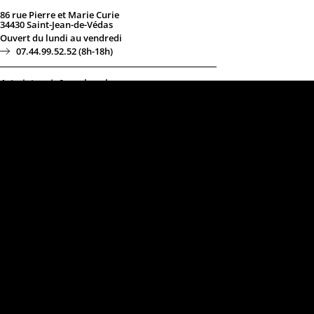
86 rue Pierre et Marie Curie
34430 Saint-Jean-de-Védas
Ouvert du lundi au vendredi
07.44.99.52.52 (8h-18h)
Astreinte soir & week-end
07.82.52.30.82
Lien support
pour tous les clients
ayant un contrat d’hébergement
& de tma
©Keole & Gazoline – Création de ce site par nous-
même :)
Mentions légales
|
Site map
|
Politique de cookies
|
Déclaration de confidentialité